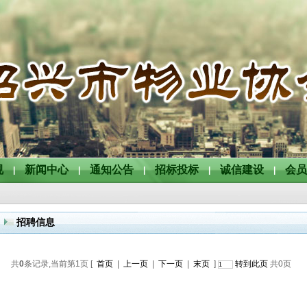
规
新闻中心
通知公告
招标投标
诚信建设
会员
|
|
|
|
|
招聘信息
共
0
条记录,当前第
1
页 [
首页
|
上一页
|
下一页
|
末页
]
转到此页
共
0
页