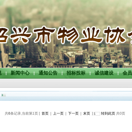
规
新闻中心
通知公告
招标投标
诚信建设
会员
|
|
|
|
|
共
0
条记录,当前第
1
页 [
首页
|
上一页
|
下一页
|
末页
]
转到此页
共
0
页